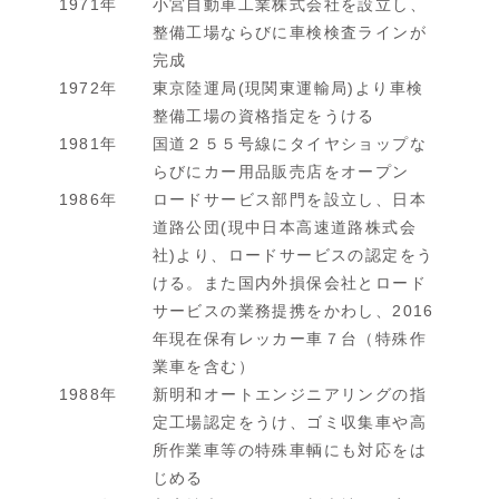
1971年
小宮自動車工業株式会社を設立し、
整備工場ならびに車検検査ラインが
完成
1972年
東京陸運局(現関東運輸局)より車検
整備工場の資格指定をうける
1981年
国道２５５号線にタイヤショップな
らびにカー用品販売店をオープン
1986年
ロードサービス部門を設立し、日本
道路公団(現中日本高速道路株式会
社)より、ロードサービスの認定をう
ける。また国内外損保会社とロード
サービスの業務提携をかわし、2016
年現在保有レッカー車７台（特殊作
業車を含む）
1988年
新明和オートエンジニアリングの指
定工場認定をうけ、ゴミ収集車や高
所作業車等の特殊車輌にも対応をは
じめる