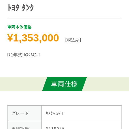
ﾄﾖﾀ ﾀﾝｸ
車両本体価格
¥1,353,000
【税込み】
R1年式 ｶｽﾀﾑG-T
車両仕様
グレード
ｶｽﾀﾑG-T
走行距離
31350ｷﾛ